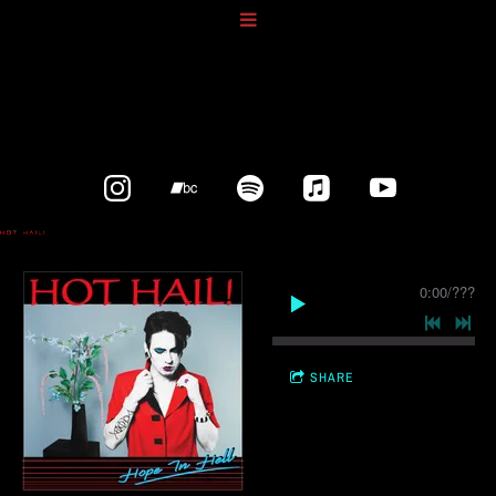
0:00
/
???
SHARE